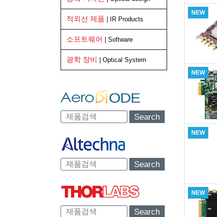
NEW
적외선 제품
| IR Products
소프트웨어
| Software
광학 장비
| Optical System
NEW
Search
NEW
Search
NEW
Search