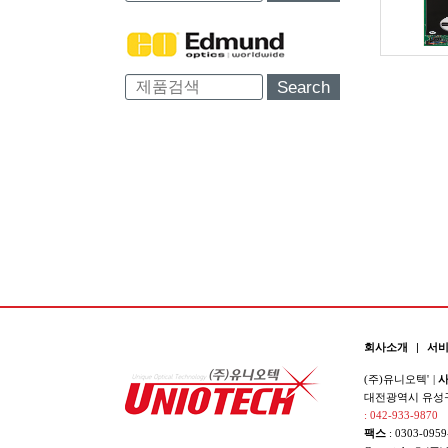
Search
회사소개
|
서
(주)유니오텍'
|
사
대전광역시 유성구 
: 042-933-9870
팩스
: 0303-0959