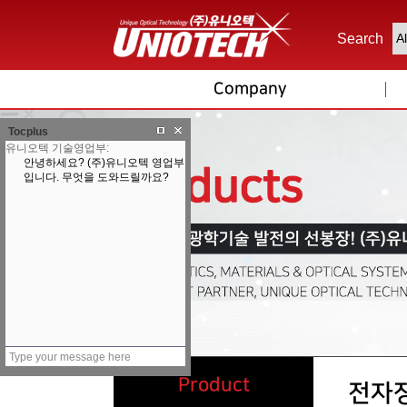
Search
Company
Tocplus
Product
전자