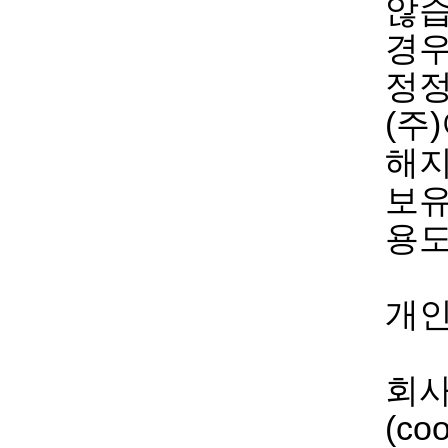
않습
경우
정정
(주
해지
보유
용도
개인
회사
(c