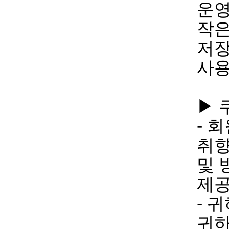
운영
작은
저장
사용
▶ 
- 
취향
및 
제
- 
귀하