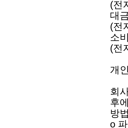
(전
대금
(전
소비
(전
개인
회사
후에
방법
ο 