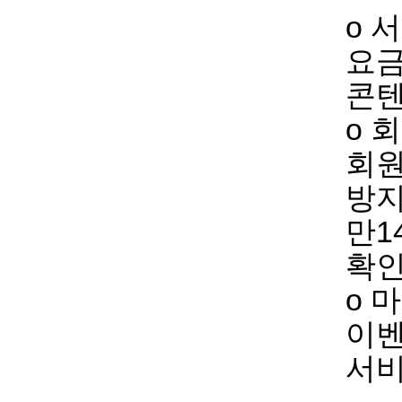
ο 
요
콘텐
ο 
회원
방지
만1
확인
ο 
이벤
서비