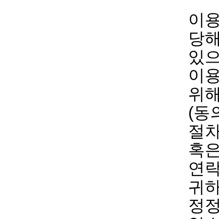
이용
당해
있으
이용
위해
(동
절차
혹은
연락
귀하
정정