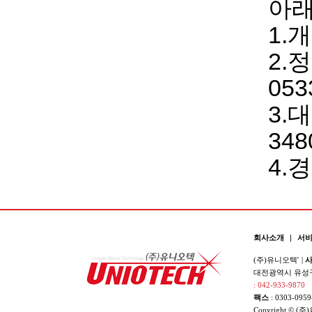
아래
1.
2.
053
3.
348
4.
회사소개
|
서
(주)유니오텍'
|
사
대전광역시 유성구 
: 042-933-9870
팩스
: 0303-0959
Copyright © (주)