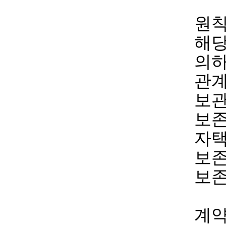
원칙
해당
의하
관계
보관
보존
자택
보존
보존
계약