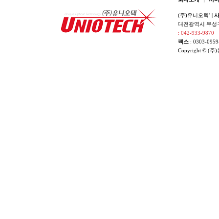
(주)유니오텍'
|
사
대전광역시 유성구 
: 042-933-9870
팩스
: 0303-0959
Copyright © (주)