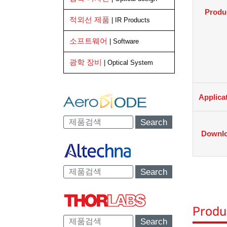
Produ
적외선 제품
| IR Products
소프트웨어
| Software
광학 장비
| Optical System
Applica
Search
Downl
Search
Produ
Search