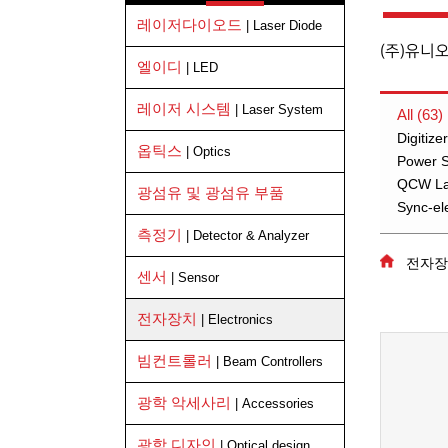
레이저다이오드
| Laser Diode
(주)유니
엘이디
| LED
레이저 시스템
| Laser System
All (63)
Digitiz
옵틱스
| Optics
Power Su
QCW Las
광섬유 및 광섬유 부품
Sync-el
측정기
| Detector & Analyzer
전자장치 
센서
| Sensor
전자장치
| Electronics
빔컨트롤러
| Beam Controllers
광학 악세사리
| Accessories
광학 디자인
| Optical design